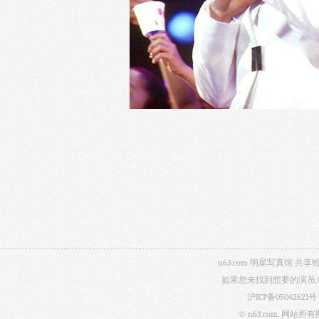
n63.com 明星写真馆
如果您未找到想要的演员
沪ICP备05042621号
© n63.com.