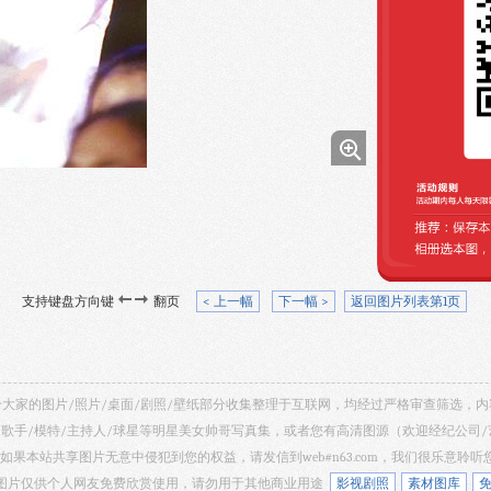
支持键盘方向键
翻页
< 上一幅
下一幅 >
返回图片列表第1页
 共享给大家的图片/照片/桌面/剧照/壁纸部分收集整理于互联网，均经过严格审查筛选
/歌手/模特/主持人/球星等明星美女帅哥写真集，或者您有高清图源（欢迎经纪公司
如果本站共享图片无意中侵犯到您的权益，请发信到web#n63.com，我们很乐意聆
 网站所有图片仅供个人网友免费欣赏使用，请勿用于其他商业用途
影视剧照
素材图库