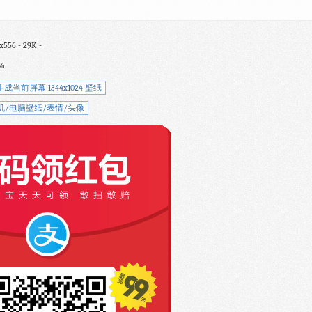
6 - 29K -
%
生成当前屏幕 1344x1024 壁纸
机/电脑壁纸/表情/头像