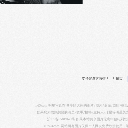
支持键盘方向键
翻页
n63.com 明星写真馆 共享给大家的图片/照片/桌面/剧
如果您未找到想要的演员/歌手/模特/主持人/球星等明星
沪ICP备05042621号
如果本站共享图片无意中侵犯到您的
© n63.com. 网站所有图片仅供个人网友免费欣赏使