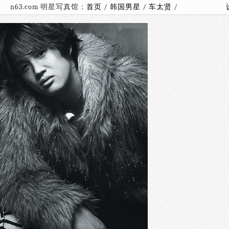
n63.com 明星写真馆：
首页
/
韩国男星
/
车太贤
/