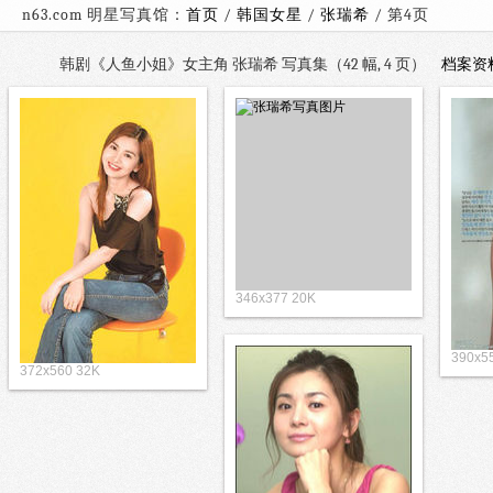
n63.com 明星写真馆：
首页
/
韩国女星
/
张瑞希
/ 第
韩剧《人鱼小姐》女主角 张瑞希 写真集（42 幅, 4 页）
档案资
346x377 20K
390x5
372x560 32K