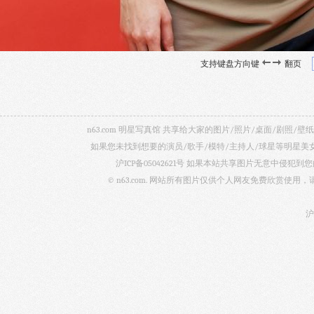
支持键盘方向键
翻页
n63.com 明星写真馆 共享给大家的图片/照片/桌面/剧
如果您未找到想要的演员/歌手/模特/主持人/球星等明星
沪ICP备05042621号
如果本站共享图片无意中侵犯到您的
© n63.com. 网站所有图片仅供个人网友免费欣赏使
沪