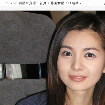
n63.com 明星写真馆：
首页
/
韩国女星
/
张瑞希
/