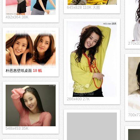
645x828 110K 大图
492x364 38K
270x3
朴恩惠壁纸桌面
18 幅
266x400 27K
700x7
548x453 35K