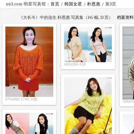
n63.com 明星写真馆：
首页
/
韩国女星
/
朴恩惠
/ 第
《大长今》中的连生 朴恩惠 写真集（145 幅, 13 页）
档案资料
492x364 41K
670x980 174K 大图
338x5