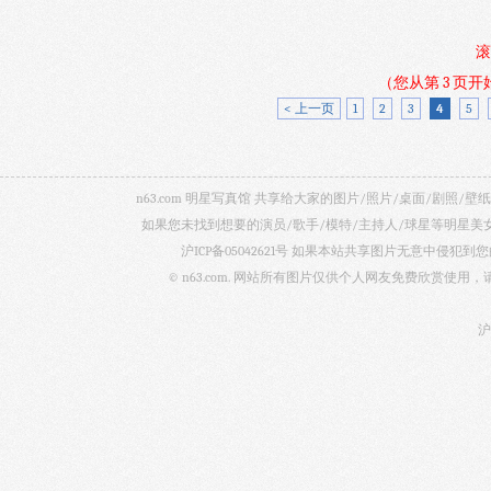
滚
（您从第 3 页
< 上一页
1
2
3
4
5
n63.com 明星写真馆 共享给大家的图片/照片/桌面/剧
如果您未找到想要的演员/歌手/模特/主持人/球星等明星
沪ICP备05042621号
如果本站共享图片无意中侵犯到您的
© n63.com. 网站所有图片仅供个人网友免费欣赏使
沪