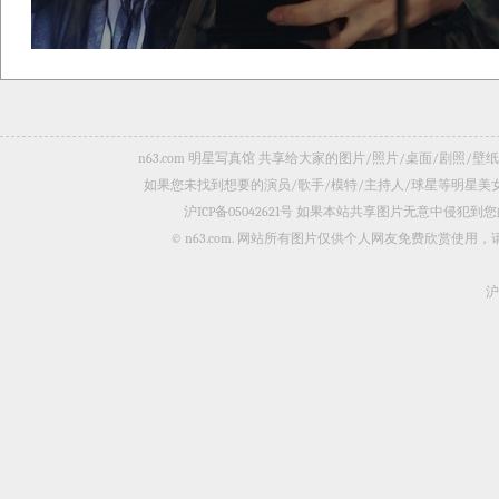
n63.com 明星写真馆 共享给大家的图片/照片/桌面/剧
如果您未找到想要的演员/歌手/模特/主持人/球星等明星
沪ICP备05042621号
如果本站共享图片无意中侵犯到您的
© n63.com. 网站所有图片仅供个人网友免费欣赏使
沪