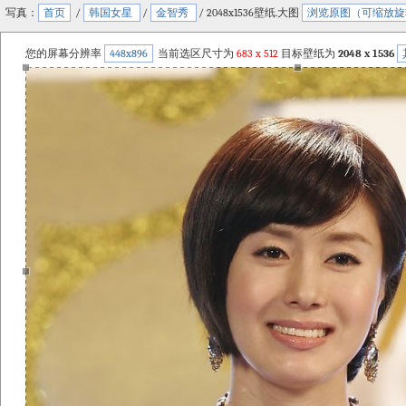
写真：
首页
/
韩国女星
/
金智秀
/ 2048x1536壁纸.大图
浏览原图（可缩放旋
您的屏幕分辨率
448x896
当前选区尺寸为
683
x
512
目标壁纸为
2048 x 1536