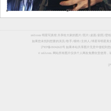
n63.com 明星写真馆 共享给大家的图片/照片/桌面/剧
如果您未找到想要的演员/歌手/模特/主持人/球星等明星
沪ICP备05042621号
如果本站共享图片无意中侵犯到您的
© n63.com. 网站所有图片仅供个人网友免费欣赏使
沪