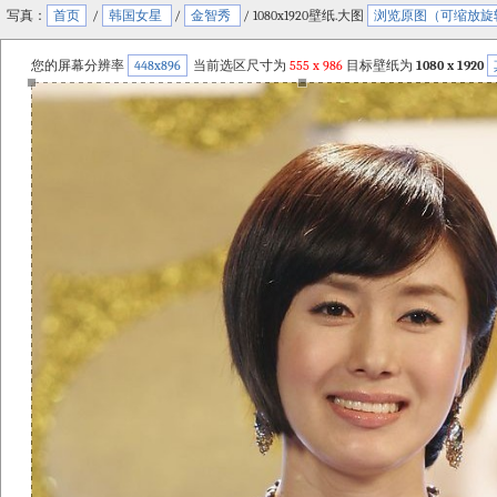
写真：
首页
/
韩国女星
/
金智秀
/ 1080x1920壁纸.大图
浏览原图（可缩放旋
您的屏幕分辨率
448x896
当前选区尺寸为
555
x
986
目标壁纸为
1080 x 1920