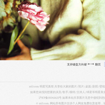
支持键盘方向键
翻页
n63.com 明星写真馆 共享给大家的图片/照片/桌面/剧
如果您未找到想要的演员/歌手/模特/主持人/球星等明星
沪ICP备05042621号
如果本站共享图片无意中侵犯到您的
© n63.com. 网站所有图片仅供个人网友免费欣赏使