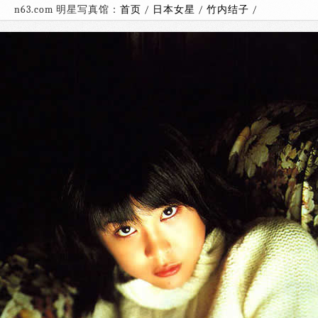
n63.com 明星写真馆：
首页
/
日本女星
/
竹内结子