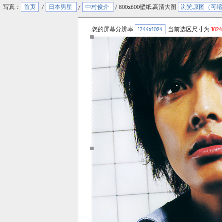
写真：
首页
/
日本男星
/
中村俊介
/ 800x600壁纸.高清大图
浏览原图（可
您的屏幕分辨率
1344x1024
当前选区尺寸为
1024