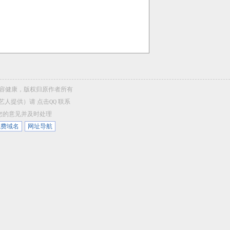
，内容健康，版权归原作者所有
/艺人提供）请
点击QQ
联系
听您的意见并及时处理
免费域名
网址导航