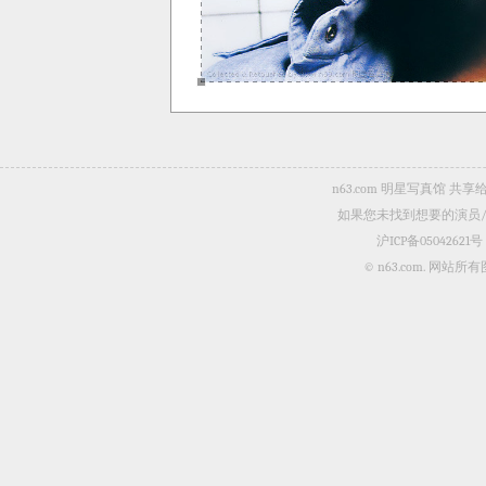
n63.com 明星写真馆
如果您未找到想要的演员
沪ICP备05042621号
© n63.com.