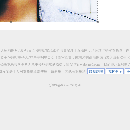
 共享给大家的图片/照片/桌面/剧照/壁纸部分收集整理于互联网，均经过严格审查筛选
/歌手/模特/主持人/球星等明星美女帅哥写真集，或者您有高清图源（欢迎经纪公司
如果本站共享图片无意中侵犯到您的权益，请发信到web#n63.com，我们很乐意聆
 网站所有图片仅供个人网友免费欣赏使用，请勿用于其他商业用途
影视剧照
素材图库
沪ICP备05042621号-8