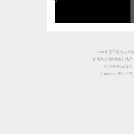
n63.com 明星写真馆
如果您未找到想要的演员
沪ICP备05042621号
© n63.com.