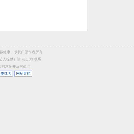
，内容健康，版权归原作者所有
/艺人提供）请
点击QQ
联系
听您的意见并及时处理
免费域名
网址导航