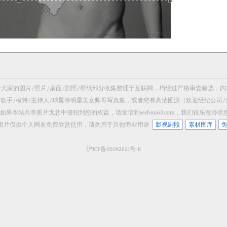
 共享给大家的图片/照片/桌面/剧照/壁纸部分收集整理于互联网，均经过严格审查筛选
/歌手/模特/主持人/球星等明星美女帅哥写真集，或者您有高清图源（欢迎经纪公司
如果本站共享图片无意中侵犯到您的权益，请发信到web#n63.com，我们很乐意聆
 网站所有图片仅供个人网友免费欣赏使用，请勿用于其他商业用途
影视剧照
素材图库
沪ICP备05042621号-8