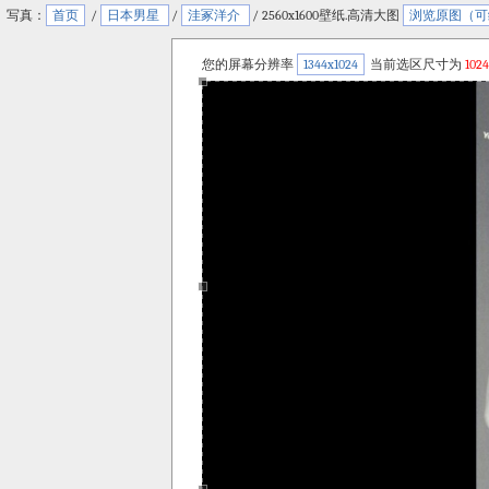
写真：
首页
/
日本男星
/
洼冢洋介
/ 2560x1600壁纸.高清大图
浏览原图（可
您的屏幕分辨率
1344x1024
当前选区尺寸为
1024