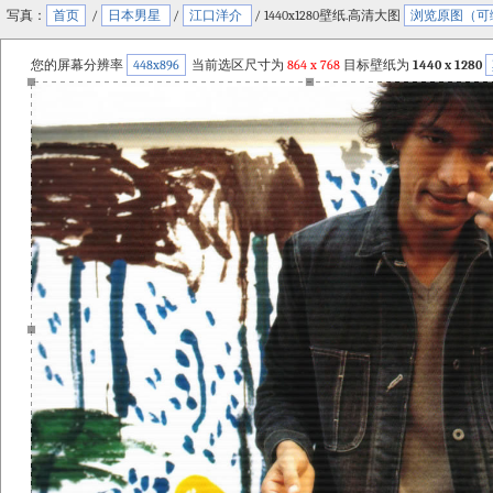
写真：
首页
/
日本男星
/
江口洋介
/ 1440x1280壁纸.高清大图
浏览原图（可
您的屏幕分辨率
448x896
当前选区尺寸为
864
x
768
目标壁纸为
1440 x 1280