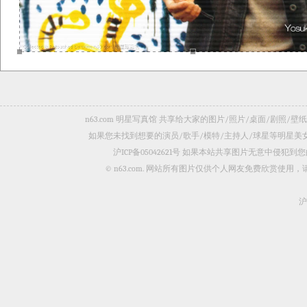
n63.com 明星写真馆 共享给大家的图片/照片/桌面/剧
如果您未找到想要的演员/歌手/模特/主持人/球星等明星
沪ICP备05042621号
如果本站共享图片无意中侵犯到您的
© n63.com. 网站所有图片仅供个人网友免费欣赏使
沪