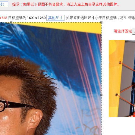
转）
提示：如果以下原图不符合要求，请进入左上角目录选择其他图片。
x
545
目标壁纸为
1600 x 1280
其他尺寸
如果原图选区尺寸小于目标壁纸，将生成选
请选择区域