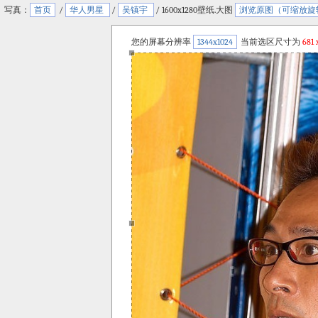
写真：
首页
/
华人男星
/
吴镇宇
/ 1600x1280壁纸.大图
浏览原图（可缩放旋
您的屏幕分辨率
1344x1024
当前选区尺寸为
681