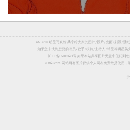
n63.com 明星写真馆 共享给大家的图片/照片/桌面/剧
如果您未找到想要的演员/歌手/模特/主持人/球星等明星
沪ICP备05042621号
如果本站共享图片无意中侵犯到您的
© n63.com. 网站所有图片仅供个人网友免费欣赏使
沪