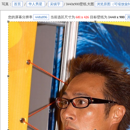
写真：
首页
/
华人男星
/
吴镇宇
/ 1440x900壁纸.大图
浏览原图（可缩放旋
您的屏幕分辨率
448x896
当前选区尺寸为
681
x
426
目标壁纸为
1440 x 900