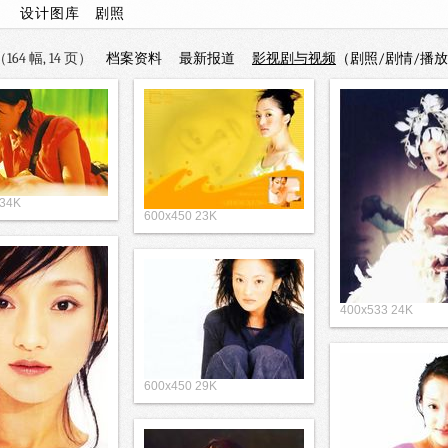
页
设计图库
剧照
64 幅, 14 页）
档案资料
最新报道
影视剧与视频
（剧照/剧情/播放
 34K
600x450 23K
400x533 24K
600x450 29K