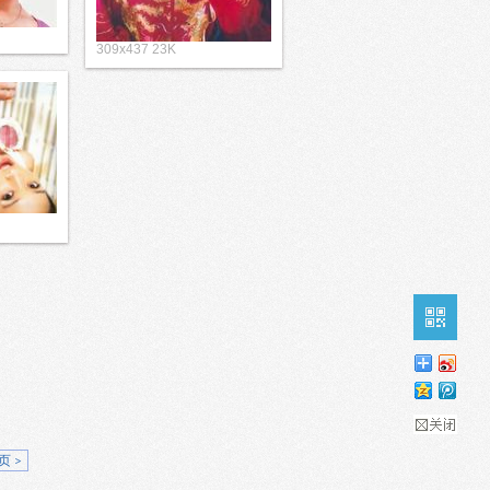
309x437 23K
页 >