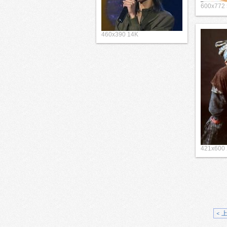
600x772
460x390 14K
421x600
< 