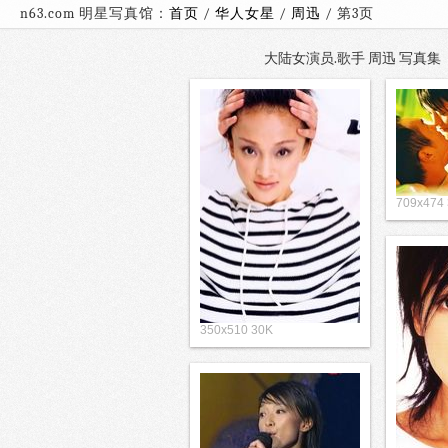
n63.com 明星写真馆：
首页
/
华人女星
/
周迅
/ 第3
大陆女演员.歌手 周迅 写真集（1
709x474
350x510 30K