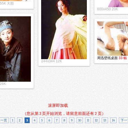
 55K 大图
600x450 20K
周迅壁纸桌面
33 幅
244x344 12K
 26K
滚屏即加载
（您从第 3 页开始浏览，请留意前面还有 2 页）
上一页
1
2
3
4
5
6
7
8
9
10
11
12
13
14
下一