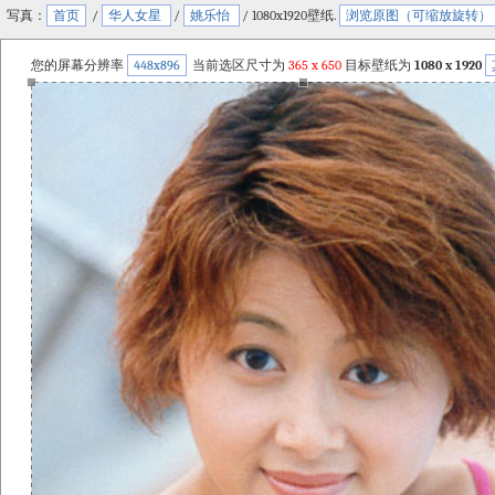
写真：
首页
/
华人女星
/
姚乐怡
/ 1080x1920壁纸.
浏览原图（可缩放旋转）
您的屏幕分辨率
448x896
当前选区尺寸为
365
x
650
目标壁纸为
1080 x 1920