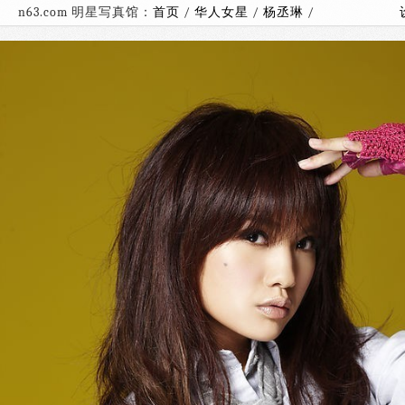
n63.com 明星写真馆：
首页
/
华人女星
/
杨丞琳
/