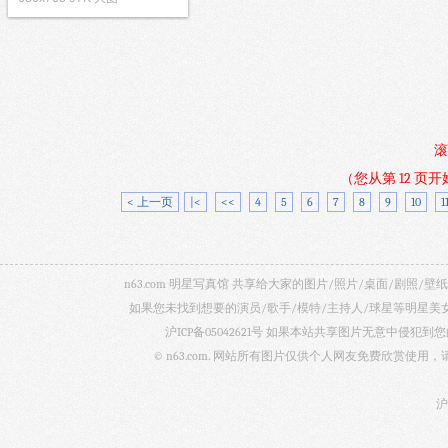
滚
（您从第 12 页
< 上一页
|<
<<
4
5
6
7
8
9
10
1
n63.com 明星写真馆 共享给大家的图片/照片/桌面/剧
如果您未找到想要的演员/歌手/模特/主持人/球星等明星
沪ICP备05042621号
如果本站共享图片无意中侵犯到您的
© n63.com. 网站所有图片仅供个人网友免费欣赏使
沪