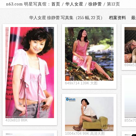
n63.com 明星写真馆：
首页
/
华人女星
/
徐静蕾
/ 第1
华人女星 徐静蕾 写真集（255 幅, 22 页）
档案资料
最
694x5
649x714 139K 大图
433x810 86K
855x
1004x704 99K 高清大图