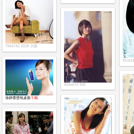
766x742 102K 大图
913x
450x670 35K
徐静蕾壁纸桌面
5 幅