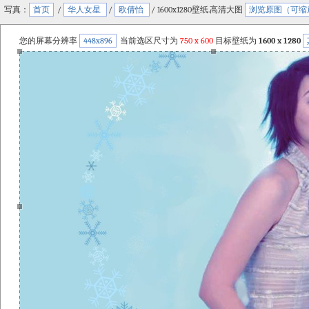
写真：
首页
/
华人女星
/
欧倩怡
/ 1600x1280壁纸.高清大图
浏览原图（可缩
您的屏幕分辨率
448x896
当前选区尺寸为
750
x
600
目标壁纸为
1600 x 1280