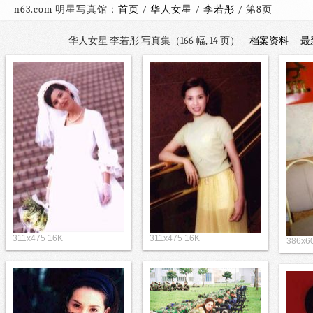
n63.com 明星写真馆：
首页
/
华人女星
/
李若彤
/ 第
华人女星 李若彤 写真集（166 幅, 14 页）
档案资料
最
311x475 16K
311x475 16K
386x6