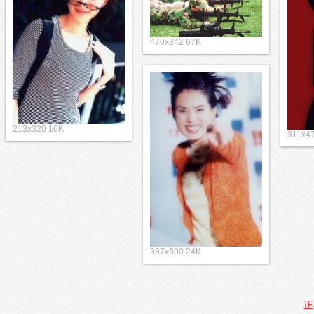
470x342 67K
213x320 16K
311x4
387x600 24K
正