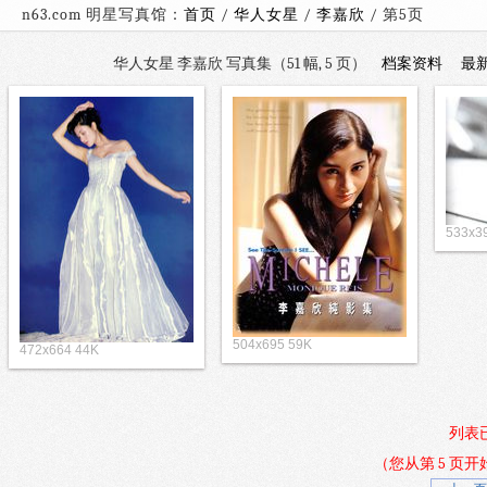
n63.com 明星写真馆：
首页
/
华人女星
/
李嘉欣
/ 第
华人女星 李嘉欣 写真集（51 幅, 5 页）
档案资料
最
533x3
504x695 59K
472x664 44K
列表
（您从第 5 页