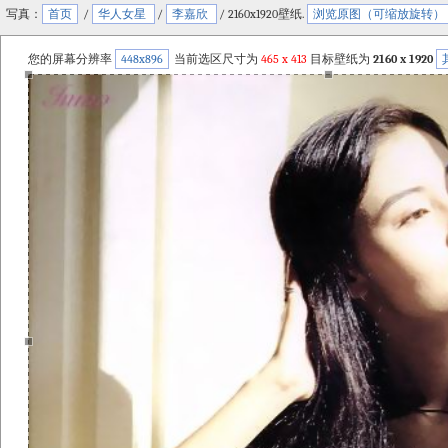
写真：
首页
/
华人女星
/
李嘉欣
/ 2160x1920壁纸.
浏览原图（可缩放旋转）
您的屏幕分辨率
448x896
当前选区尺寸为
465
x
413
目标壁纸为
2160 x 1920