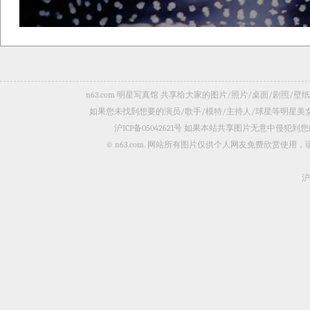
n63.com 明星写真馆 共享给大家的图片/照片/桌面/剧
如果您未找到想要的演员/歌手/模特/主持人/球星等明星
沪ICP备05042621号
如果本站共享图片无意中侵犯到您的
© n63.com. 网站所有图片仅供个人网友免费欣赏使
沪