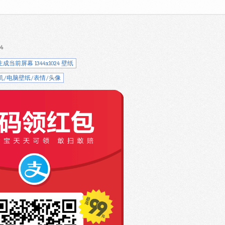
%
生成当前屏幕 1344x1024 壁纸
机/电脑壁纸/表情/头像