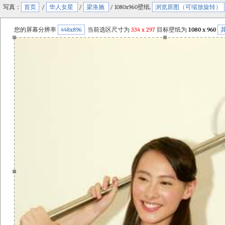
写真：
首页
/
华人女星
/
梁洛施
/ 1080x960壁纸.
浏览原图（可缩放旋转）
您的屏幕分辨率
448x896
当前选区尺寸为
334
x
297
目标壁纸为
1080 x 960