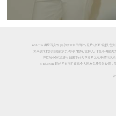
n63.com 明星写真馆 共享给大家的图片/照片/桌面/剧
如果您未找到想要的演员/歌手/模特/主持人/球星等明星
沪ICP备05042621号
如果本站共享图片无意中侵犯到您的
© n63.com. 网站所有图片仅供个人网友免费欣赏使
沪