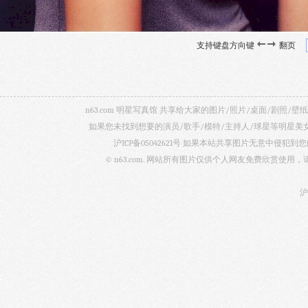
支持键盘方向键
翻页
n63.com 明星写真馆 共享给大家的图片/照片/桌面/剧
如果您未找到想要的演员/歌手/模特/主持人/球星等明星
沪ICP备05042621号
如果本站共享图片无意中侵犯到您的
© n63.com. 网站所有图片仅供个人网友免费欣赏使
沪