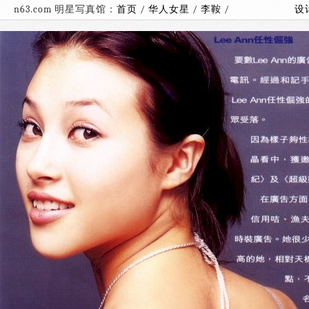
n63.com 明星写真馆：
首页
/
华人女星
/
李鞍
/
设