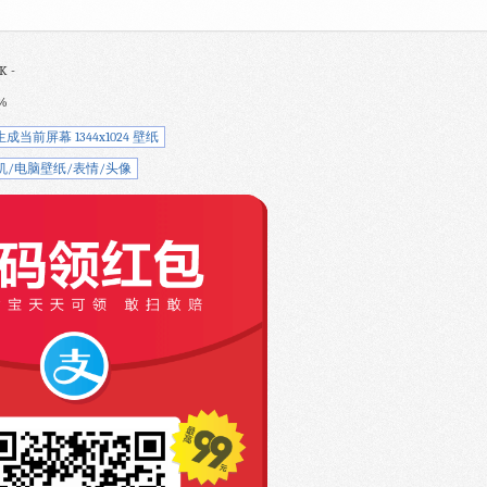
K -
%
生成当前屏幕 1344x1024 壁纸
机/电脑壁纸/表情/头像