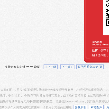
支持键盘方向键
翻页
< 上一幅
下一幅 >
返回图片列表第1页
 共享给大家的图片/照片/桌面/剧照/壁纸部分收集整理于互联网，均经过严格审查筛选
/歌手/模特/主持人/球星等明星美女帅哥写真集，或者您有高清图源（欢迎经纪公司
如果本站共享图片无意中侵犯到您的权益，请发信到web#n63.com，我们很乐意聆
 网站所有图片仅供个人网友免费欣赏使用，请勿用于其他商业用途
影视剧照
素材图库