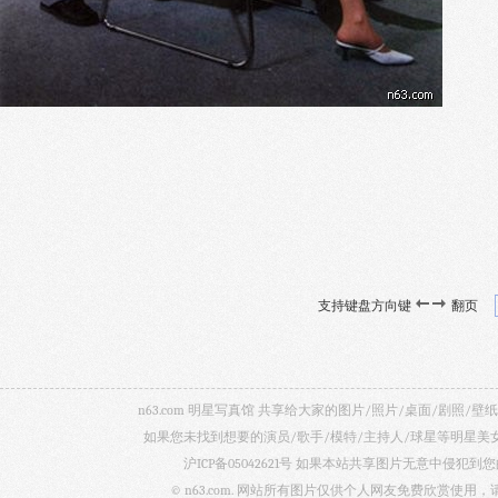
支持键盘方向键
翻页
n63.com 明星写真馆 共享给大家的图片/照片/桌面/剧
如果您未找到想要的演员/歌手/模特/主持人/球星等明星
沪ICP备05042621号
如果本站共享图片无意中侵犯到您的
© n63.com. 网站所有图片仅供个人网友免费欣赏使