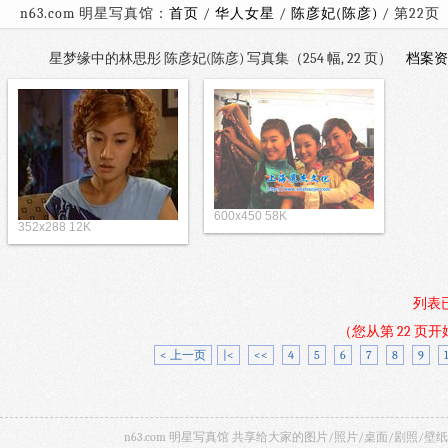
n63.com 明星写真馆：
首页
/
华人女星
/
陈彦妃(陈彦)
/ 
星梦缘中的林思彤 陈彦妃(陈彦) 写真集（254 幅, 22 页）
档案资
600x450 58K
352x288 12K
列表
（您从第 22 页
< 上一页
|<
<<
4
5
6
7
8
9
n63.com 明星写真馆 共享给大家的图片/照片/桌面/剧