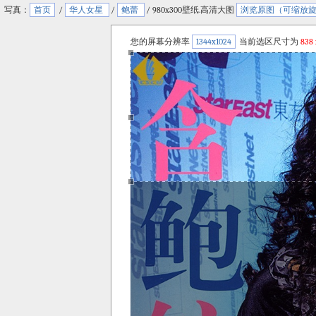
写真：
首页
/
华人女星
/
鲍蕾
/ 980x300壁纸.高清大图
浏览原图（可缩放
您的屏幕分辨率
1344x1024
当前选区尺寸为
838