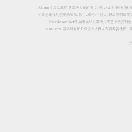
n63.com 明星写真馆 共享给大家的图片/照片/桌面/剧
如果您未找到想要的演员/歌手/模特/主持人/球星等明星
沪ICP备05042621号
如果本站共享图片无意中侵犯到您的
© n63.com. 网站所有图片仅供个人网友免费欣赏使
沪