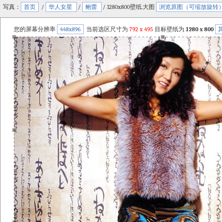
写真：
首页
/
华人女星
/
鲍蕾
/ 1280x800壁纸.大图
浏览原图（可缩放旋转
您的屏幕分辨率
448x896
当前选区尺寸为
792
x
495
目标壁纸为
1280 x 800