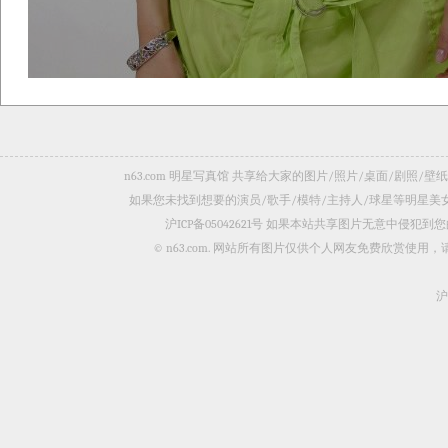
n63.com 明星写真馆 共享给大家的图片/照片/桌面/剧
如果您未找到想要的演员/歌手/模特/主持人/球星等明星
沪ICP备05042621号
如果本站共享图片无意中侵犯到您的
© n63.com. 网站所有图片仅供个人网友免费欣赏使
沪