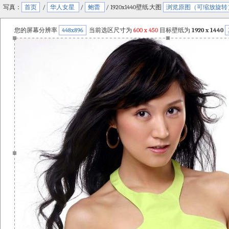
写真：
首页
/
华人女星
/
鲍蕾
/ 1920x1440壁纸.大图
浏览原图（可缩放旋转
您的屏幕分辨率
448x896
当前选区尺寸为
600
x
450
目标壁纸为
1920 x 1440