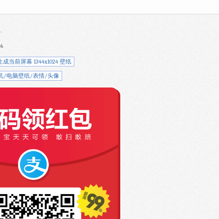
-
%
生成当前屏幕 1344x1024 壁纸
机/电脑壁纸/表情/头像