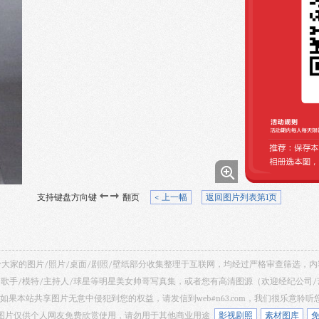
支持键盘方向键
翻页
< 上一幅
返回图片列表第1页
 共享给大家的图片/照片/桌面/剧照/壁纸部分收集整理于互联网，均经过严格审查筛选
/歌手/模特/主持人/球星等明星美女帅哥写真集，或者您有高清图源（欢迎经纪公司
如果本站共享图片无意中侵犯到您的权益，请发信到web#n63.com，我们很乐意聆
 网站所有图片仅供个人网友免费欣赏使用，请勿用于其他商业用途
影视剧照
素材图库