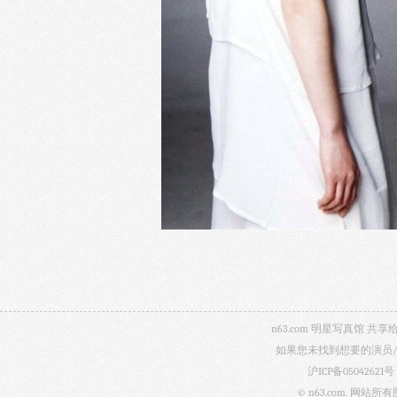
n63.com 明星写真馆
如果您未找到想要的演员
沪ICP备05042621号
© n63.com.